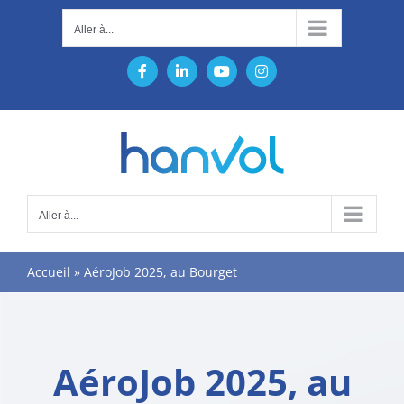
Passer
Aller à...
au
contenu
Facebook
LinkedIn
YouTube
Instagram
Aller à...
Accueil
»
AéroJob 2025, au Bourget
AéroJob 2025, au