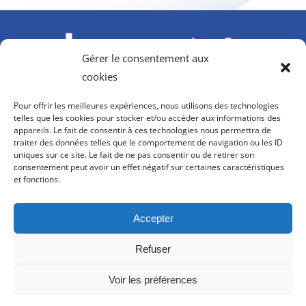
Gérer le consentement aux
cookies
À l’initiative du GIFAS. Avec le soutien de l’AGEFIPH,
Pour offrir les meilleures expériences, nous utilisons des technologies
Howmet Aerospace Foundation et OPCO 2i
telles que les cookies pour stocker et/ou accéder aux informations des
appareils. Le fait de consentir à ces technologies nous permettra de
contact@hanvol-insertion.aero
traiter des données telles que le comportement de navigation ou les ID
uniques sur ce site. Le fait de ne pas consentir ou de retirer son
consentement peut avoir un effet négatif sur certaines caractéristiques
8, rue Galilée
et fonctions.
75116 PARIS
Accepter
Refuser
Voir les préférences
©
Hanvol Insertion
-
Conditions générales d’utilisation
-
Politique
RGPD
-
Gestion des cookies
-
Accessibilité
- Réalisation :
Les