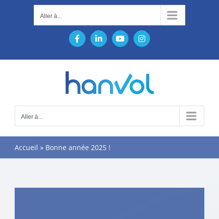
Passer
Aller à...
au
contenu
Facebook
LinkedIn
YouTube
Instagram
Aller à...
Accueil
»
Bonne année 2025 !