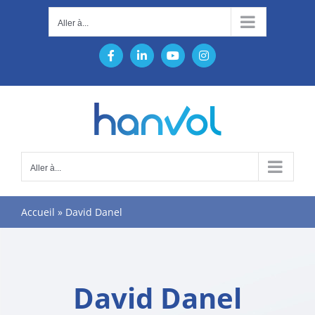
Passer
Aller à...
au
contenu
Facebook
LinkedIn
YouTube
Instagram
Aller à...
Accueil
»
David Danel
David Danel