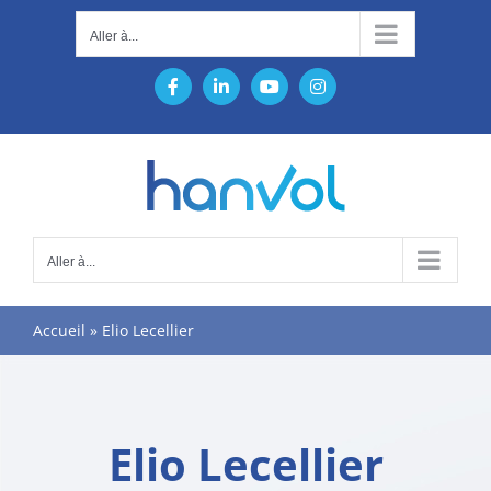
Passer
Aller à...
au
contenu
Facebook
LinkedIn
YouTube
Instagram
Aller à...
Accueil
»
Elio Lecellier
Elio Lecellier