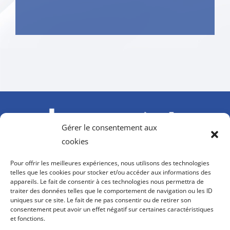
Gérer le consentement aux
cookies
À l’initiative du GIFAS. Avec le soutien de l’AGEFIPH,
Pour offrir les meilleures expériences, nous utilisons des technologies
Howmet Aerospace Foundation et OPCO 2i
telles que les cookies pour stocker et/ou accéder aux informations des
appareils. Le fait de consentir à ces technologies nous permettra de
contact@hanvol-insertion.aero
traiter des données telles que le comportement de navigation ou les ID
uniques sur ce site. Le fait de ne pas consentir ou de retirer son
consentement peut avoir un effet négatif sur certaines caractéristiques
8, rue Galilée
et fonctions.
75116 PARIS