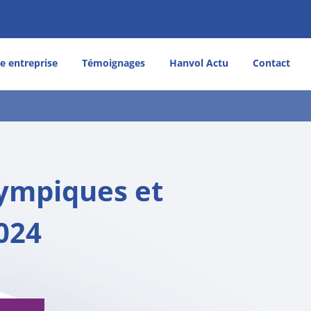
e entreprise
Témoignages
Hanvol Actu
Contact
lympiques et
024