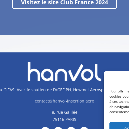
Visitez le site Club France 2024
e du GIFAS. Avec le soutien de l’AGEFIPH, Howmet Aerospace Foundat
Pour offrir 
cookies pour
contact@hanvol-insertion.aero
à ces techn
de navigatio
8, rue Galilée
consentement
75116 PARIS
Ac