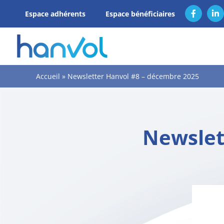
Passer
Espace adhérents
Espace bénéficiaires
Facebook
Li
au
contenu
Accueil
»
Newsletter Hanvol #8 – décembre 2025
Newslet