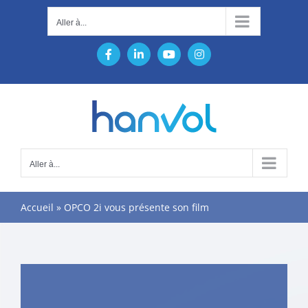
Passer
Aller à...
au
contenu
Facebook
LinkedIn
YouTube
Instagram
Aller à...
Accueil
»
OPCO 2i vous présente son film