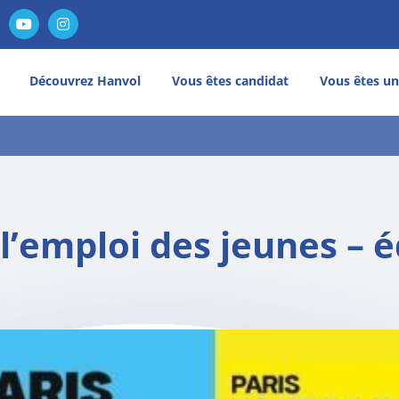
nkedIn
YouTube
Instagram
Découvrez Hanvol
Vous êtes candidat
Vous êtes un
 l’emploi des jeunes – é