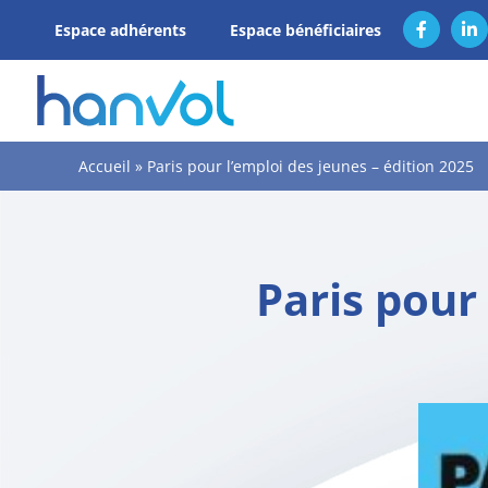
Passer
Espace adhérents
Espace bénéficiaires
Facebook
Li
au
contenu
Accueil
»
Paris pour l’emploi des jeunes – édition 2025
Paris pour