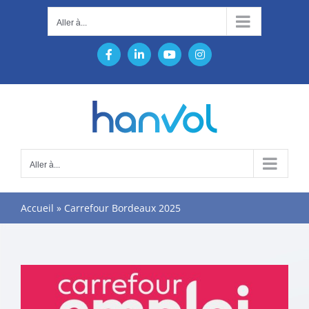
Passer
Aller à...
au
contenu
Facebook
LinkedIn
YouTube
Instagram
Aller à...
Accueil
»
Carrefour Bordeaux 2025