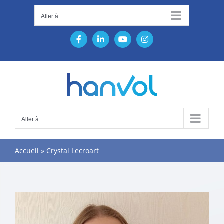
Passer
Aller à...
au
contenu
Facebook
LinkedIn
YouTube
Instagram
Aller à...
Accueil
»
Crystal Lecroart