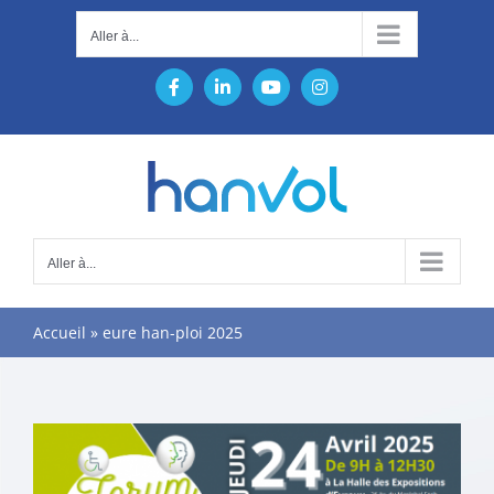
Passer
Aller à...
au
contenu
Facebook
LinkedIn
YouTube
Instagram
Aller à...
Accueil
»
eure han-ploi 2025