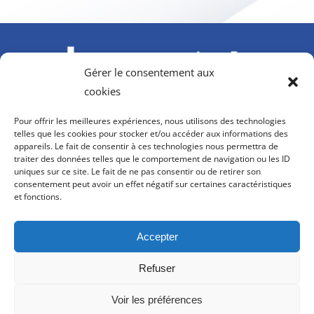
Gérer le consentement aux
cookies
À l’initiative du GIFAS. Avec le soutien de l’AGEFIPH,
Pour offrir les meilleures expériences, nous utilisons des technologies
Howmet Aerospace Foundation et OPCO 2i
telles que les cookies pour stocker et/ou accéder aux informations des
appareils. Le fait de consentir à ces technologies nous permettra de
contact@hanvol-insertion.aero
traiter des données telles que le comportement de navigation ou les ID
uniques sur ce site. Le fait de ne pas consentir ou de retirer son
consentement peut avoir un effet négatif sur certaines caractéristiques
8, rue Galilée
et fonctions.
75116 PARIS
Accepter
Refuser
Voir les préférences
©
Hanvol Insertion
-
Conditions générales d’utilisation
-
Politique