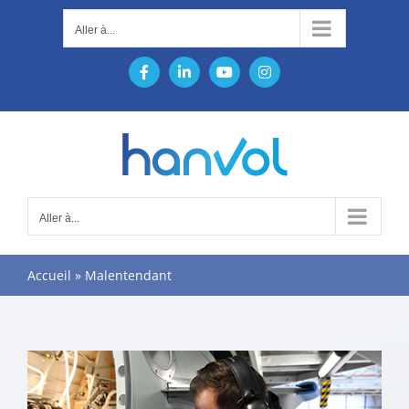
Passer
Aller à...
au
contenu
Facebook
LinkedIn
YouTube
Instagram
Aller à...
Accueil
»
Malentendant