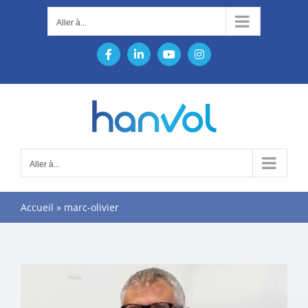
Passer
Aller à...
au
contenu
Facebook
LinkedIn
YouTube
Instagram
Aller à...
Accueil
»
marc-olivier