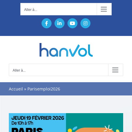
Passer
Aller à...
au
contenu
Facebook
LinkedIn
YouTube
Instagram
Aller à...
Accueil
»
Parisemploi2026