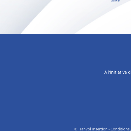
suite
À l’initiativ
©
Hanvol Insertion
-
Conditions g