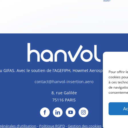
suite
e du GIFAS. Avec le soutien de l’AGEFIPH, Howmet Aerospace Foundat
Pour offrir 
cookies pour
contact@hanvol-insertion.aero
à ces techn
de navigatio
consentement
8, rue Galilée
75116 PARIS
Ac
énérales d’utilisation
-
Politique RGPD
-
Gestion des cookies
-
Accessibilité
- 